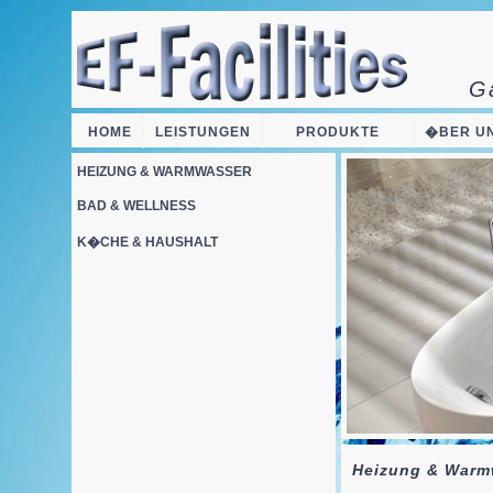
G
HOME
LEISTUNGEN
     PRODUKTE     
�BER U
HEIZUNG & WARMWASSER
BAD & WELLNESS
K�CHE & HAUSHALT
Heizung & Warm