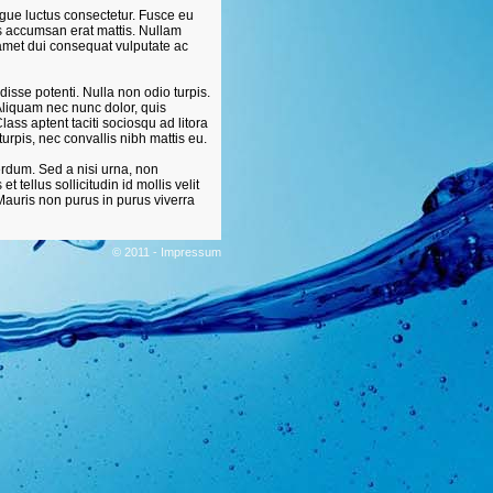
ngue luctus consectetur. Fusce eu
is accumsan erat mattis. Nullam
t amet dui consequat vulputate ac
sse potenti. Nulla non odio turpis.
Aliquam nec nunc dolor, quis
ass aptent taciti sociosqu ad litora
rpis, nec convallis nibh mattis eu.
nterdum. Sed a nisi urna, non
t tellus sollicitudin id mollis velit
auris non purus in purus viverra
© 2011 -
Impressum