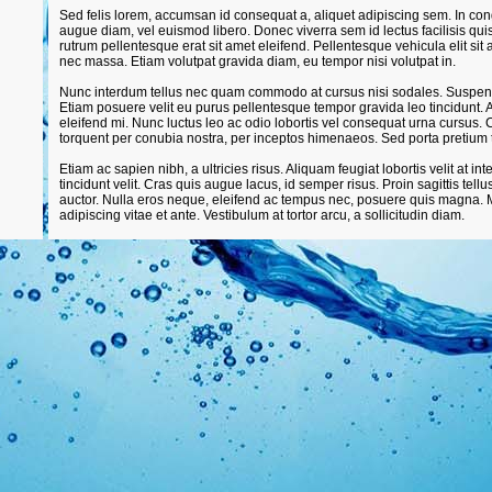
Sed felis lorem, accumsan id consequat a, aliquet adipiscing sem. In co
augue diam, vel euismod libero. Donec viverra sem id lectus facilisis qu
rutrum pellentesque erat sit amet eleifend. Pellentesque vehicula elit si
nec massa. Etiam volutpat gravida diam, eu tempor nisi volutpat in.
Nunc interdum tellus nec quam commodo at cursus nisi sodales. Suspendi
Etiam posuere velit eu purus pellentesque tempor gravida leo tincidunt. 
eleifend mi. Nunc luctus leo ac odio lobortis vel consequat urna cursus. Cl
torquent per conubia nostra, per inceptos himenaeos. Sed porta pretium tu
Etiam ac sapien nibh, a ultricies risus. Aliquam feugiat lobortis velit at i
tincidunt velit. Cras quis augue lacus, id semper risus. Proin sagittis tellus e
auctor. Nulla eros neque, eleifend ac tempus nec, posuere quis magna. M
adipiscing vitae et ante. Vestibulum at tortor arcu, a sollicitudin diam.